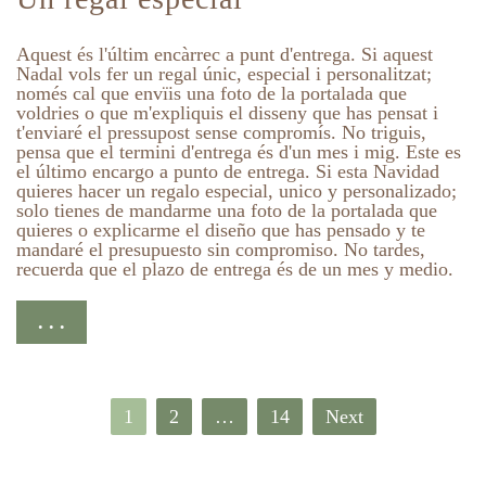
Aquest és l'últim encàrrec a punt d'entrega. Si aquest
Nadal vols fer un regal únic, especial i personalitzat;
només cal que envïis una foto de la portalada que
voldries o que m'expliquis el disseny que has pensat i
t'enviaré el pressupost sense compromís. No triguis,
pensa que el termini d'entrega és d'un mes i mig. Este es
el último encargo a punto de entrega. Si esta Navidad
quieres hacer un regalo especial, unico y personalizado;
solo tienes de mandarme una foto de la portalada que
quieres o explicarme el diseño que has pensado y te
mandaré el presupuesto sin compromiso. No tardes,
recuerda que el plazo de entrega és de un mes y medio.
. . .
Navegación
1
2
…
14
Next
de
entradas